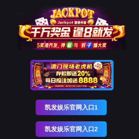
凯发娱乐官网入口1
凯发娱乐官网入口2